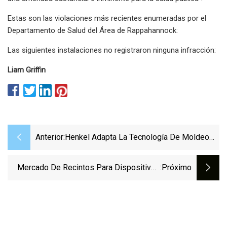
Estas son las violaciones más recientes enumeradas por el
Departamento de Salud del Área de Rappahannock:
Las siguientes instalaciones no registraron ninguna infracción:
Liam Griffin
Anterior:
Henkel Adapta La Tecnología De Moldeo
Para Ampliar La Cartera De Dispositivos
Médicos Portátiles
Mercado De Recintos Para Dispositivos
:próximo
Médicos: Corte Seguro