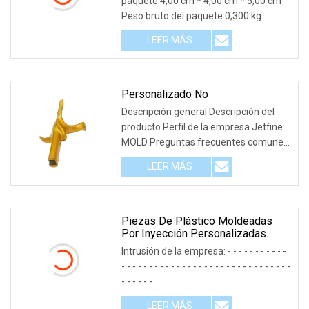
paquete 4,00 cm * 4,00 cm * 5,00 cm
Peso bruto del paquete 0,300 kg
Descripción del prod
LEER MÁS
Personalizado No
Descripción general Descripción del
producto Perfil de la empresa Jetfine
MOLD Preguntas frecuentes comunes
para nuestr
LEER MÁS
Piezas De Plástico Moldeadas
Por Inyección Personalizadas
Mediante Proceso De Moldeo Por
Intrusión de la empresa: - - - - - - - - - - -
Inyección
- - - - - - - - - - - - - - - - - - - - - - - - - - - - - - -
- - - - - -
LEER MÁS