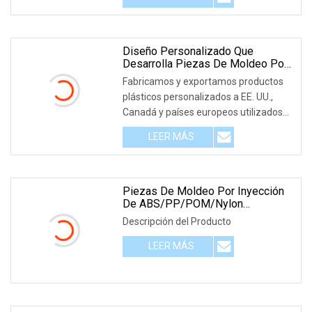
Diseño Personalizado Que
Desarrolla Piezas De Moldeo Por
Inyección De Plástico De Nuevo
Fabricamos y exportamos productos
Modelo
plásticos personalizados a EE. UU.,
Canadá y países europeos utilizados
para diversas
LEER MÁS
Piezas De Moldeo Por Inyección
De ABS/PP/POM/Nylon
Personalizadas De Molde De Alta
Descripción del Producto
Precisión
LEER MÁS