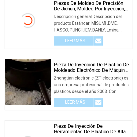
Piezas De Moldeo De Precisión
De Jichun, Moldeo Por Inyección,
Componentes De Troquel
Descripción general Descripción del
Estampado, Piezas De Molde
producto Estándar: MISUMI .DME,
Personalizadas
HASCO, PUNCH,IEM,DANLY, Lmina,
FIBRO PUNCHES. DÍAT
LEER MÁS
Pieza De Inyección De Plástico De
Moldeado Electrónico De Máquina
De Automóvil Pequeña CNC
Zhongtian electronic (ZT electronic) es
Personalizada, Proveedor De
una empresa profesional de productos
Fabricante De Fábrica
plásticos desde el año 2003. Con
muchos año
LEER MÁS
Pieza De Inyección De
Herramientas De Plástico De Alta