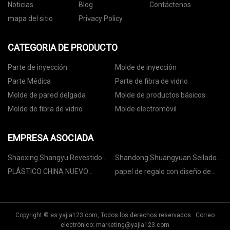
Noticias
Blog
Contáctenos
mapa del sitio
Privacy Policy
CATEGORIA DE PRODUCTO
Parte de inyección
Molde de inyección
Parte Médica
Parte de fibra de vidrio
Molde de pared delgada
Molde de productos básicos
Molde de fibra de vidrio
Molde electromóvil
EMPRESA ASOCIADA
Shaoxing Shangyu Revestido
Shandong Shuangyuan Sellado
Abrasivos Co., Ltd
Tecnología Co., Limitado.
PLÁSTICO CHINA NUEVO
papel de regalo con diseño de
MATERIALES (ZIBO) CO., LTD.
panal a granel
Copyright © es.yajia123.com, Todos los derechos reservados. Correo
electrónico:
marketing@yajia123.com