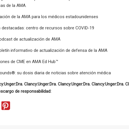
icas de la AMA.
ración de la AMA para los médicos estadounidenses
s destacadas: centro de recursos sobre COVID-19
podcast de actualización de AMA
oletín informativo de actualización de defensa de la AMA
ciones de CME en AMA Ed Hub™
unds®: su dosis diaria de noticias sobre atención médica
cy:
Unger:
Dra. Clancy:
Unger:
Dra. Clancy:
Unger:
Dra. Clancy:
Unger:
Dra. C
scargo de responsabilidad: