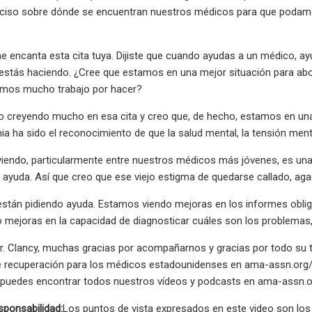
eciso sobre dónde se encuentran nuestros médicos para que podam
 encanta esta cita tuya. Dijiste que cuando ayudas a un médico, ay
 estás haciendo. ¿Cree que estamos en una mejor situación para ab
emos mucho trabajo por hacer?
o creyendo mucho en esa cita y creo que, de hecho, estamos en una
a ha sido el reconocimiento de que la salud mental, la tensión menta
viendo, particularmente entre nuestros médicos más jóvenes, es una 
ayuda. Así que creo que ese viejo estigma de quedarse callado, aga
stán pidiendo ayuda. Estamos viendo mejoras en los informes oblig
mejoras en la capacidad de diagnosticar cuáles son los problemas,
. Clancy, muchas gracias por acompañarnos y gracias por todo su t
de recuperación para los médicos estadounidenses en ama-assn.org/
, puedes encontrar todos nuestros vídeos y podcasts en ama-assn.o
sponsabilidad:
Los puntos de vista expresados ​​en este video son los