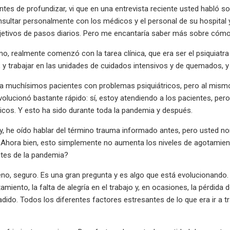
tes de profundizar, vi que en una entrevista reciente usted habló
nsultar personalmente con los médicos y el personal de su hospital 
jetivos de pasos diarios. Pero me encantaría saber más sobre cómo
o, realmente comenzó con la tarea clínica, que era ser el psiquiatr
y trabajar en las unidades de cuidados intensivos y de quemados, y 
a muchísimos pacientes con problemas psiquiátricos, pero al mism
 evolucionó bastante rápido: sí, estoy atendiendo a los pacientes, p
cos. Y esto ha sido durante toda la pandemia y después.
cy, he oído hablar del término trauma informado antes, pero usted
Ahora bien, esto simplemente no aumenta los niveles de agotamiento
tes de la pandemia?
o, seguro. Es una gran pregunta y es algo que está evolucionando. 
amiento, la falta de alegría en el trabajo y, en ocasiones, la pérdida
do. Todos los diferentes factores estresantes de lo que era ir a tra