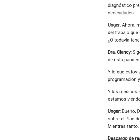
diagnóstico pr
necesidades.
Unger:
Ahora, me
del trabajo que
¿O todavía ten
Dra. Clancy:
Sig
de esta pandemi
Y lo que estoy 
programación y 
Y los médicos e
estamos viendo 
Unger:
Bueno, Dr
sobre el Plan 
Mientras tanto
Descargo de re