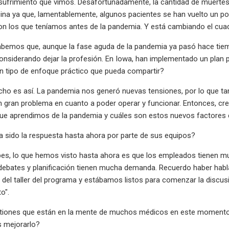
sufrimiento que vimos. Desafortunadamente, la cantidad de muertes q
cina ya que, lamentablemente, algunos pacientes se han vuelto un 
n los que teníamos antes de la pandemia. Y está cambiando el cuad
bemos que, aunque la fase aguda de la pandemia ya pasó hace tiem
onsiderando dejar la profesión. En Iowa, han implementado un plan p
n tipo de enfoque práctico que pueda compartir?
ho es así. La pandemia nos generó nuevas tensiones, por lo que ta
n gran problema en cuanto a poder operar y funcionar. Entonces, cr
que aprendimos de la pandemia y cuáles son estos nuevos factores 
 sido la respuesta hasta ahora por parte de sus equipos?
es, lo que hemos visto hasta ahora es que los empleados tienen mu
ebates y planificación tienen mucha demanda. Recuerdo haber habla
e del taller del programa y estábamos listos para comenzar la discusi
o".
tiones que están en la mente de muchos médicos en este momento
mejorarlo?