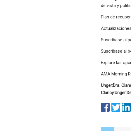
de vista y polít
Plan de recupe
Actualizacione
Suscríbase al 
Suscríbase al b
Explore las op
AMA Morning Ro
Unger:
Dra. Clan
Clancy:
Unger:
De