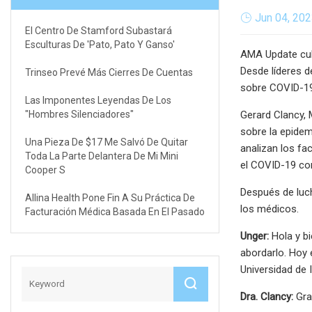
Jun 04, 20
El Centro De Stamford Subastará
Esculturas De 'pato, Pato Y Ganso'
AMA Update cubr
Desde líderes d
Trinseo Prevé Más Cierres De Cuentas
sobre COVID-19
Las Imponentes Leyendas De Los
"Hombres Silenciadores"
Gerard Clancy, 
sobre la epidem
Una Pieza De $17 Me Salvó De Quitar
analizan los fa
Toda La Parte Delantera De Mi Mini
el COVID-19 con
Cooper S
Después de luch
Allina Health Pone Fin A Su Práctica De
los médicos.
Facturación Médica Basada En El Pasado
Unger:
Hola y b
abordarlo. Hoy 
Universidad de 
Dra. Clancy:
Grac