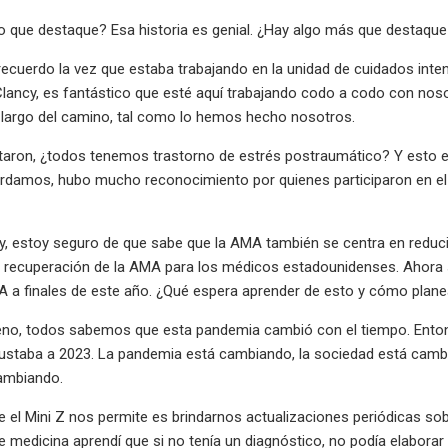
 que destaque? Esa historia es genial. ¿Hay algo más que destaque
recuerdo la vez que estaba trabajando en la unidad de cuidados int
 Clancy, es fantástico que esté aquí trabajando codo a codo con no
 largo del camino, tal como lo hemos hecho nosotros.
taron, ¿todos tenemos trastorno de estrés postraumático? Y esto e
rdamos, hubo mucho reconocimiento por quienes participaron en el tr
y, estoy seguro de que sabe que la AMA también se centra en reduci
e recuperación de la AMA para los médicos estadounidenses. Ahora
A a finales de este año. ¿Qué espera aprender de esto y cómo planea
no, todos sabemos que esta pandemia cambió con el tiempo. Entonce
justaba a 2023. La pandemia está cambiando, la sociedad está camb
ambiando.
e el Mini Z nos permite es brindarnos actualizaciones periódicas s
de medicina aprendí que si no tenía un diagnóstico, no podía elaborar