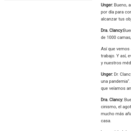
Unger:
Bueno, an
por día para co
alcanzar tus ob
Dra. Clancy:
Buen
de 1000 camas, 
Así que vemos 
trabajo. Y así,
y nuestros médi
Unger:
Dr. Clan
una pandemia". 
que veíamos an
Dra. Clancy:
Buen
cinismo, el agot
mucho más añadi
casa.