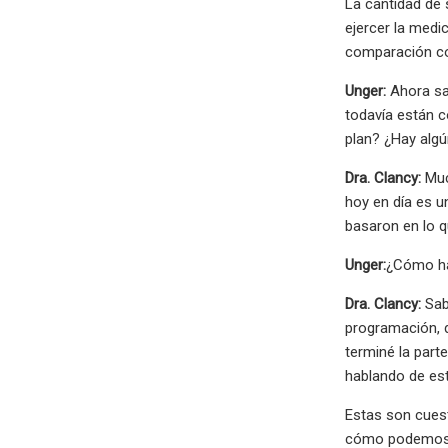
La cantidad de 
ejercer la medi
comparación co
Unger:
Ahora sa
todavía están c
plan? ¿Hay algú
Dra. Clancy:
Muc
hoy en día es u
basaron en lo 
Unger:
¿Cómo ha
Dra. Clancy:
Sab
programación, d
terminé la part
hablando de est
Estas son cues
cómo podemos 