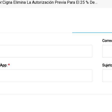
r:
Cigna Elimina La Autorización Previa Para El 25 % De
Los Servicios Médicos
Correo
sApp:
*
Sujet