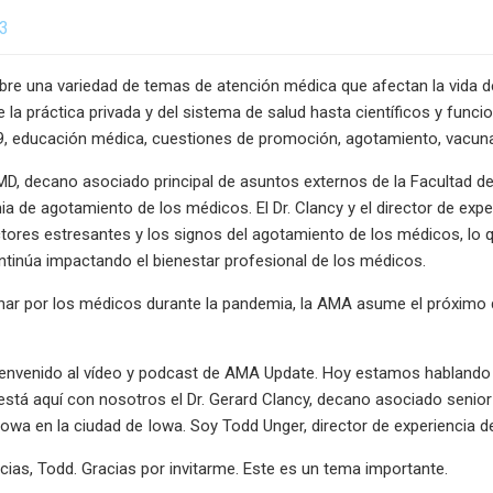
23
e una variedad de temas de atención médica que afectan la vida de
e la práctica privada y del sistema de salud hasta científicos y func
, educación médica, cuestiones de promoción, agotamiento, vacun
MD, decano asociado principal de asuntos externos de la Facultad de
ia de agotamiento de los médicos. El Dr. Clancy y el director de ex
ctores estresantes y los signos del agotamiento de los médicos, lo
tinúa impactando el bienestar profesional de los médicos.
ar por los médicos durante la pandemia, la AMA asume el próximo d
ienvenido al vídeo y podcast de AMA Update. Hoy estamos habland
está aquí con nosotros el Dr. Gerard Clancy, decano asociado senior
Iowa en la ciudad de Iowa. Soy Todd Unger, director de experiencia 
ias, Todd. Gracias por invitarme. Este es un tema importante.